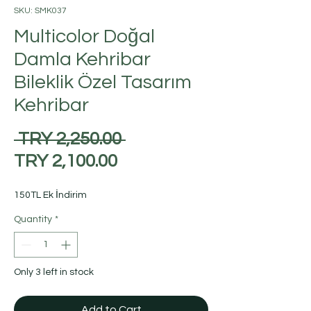
SKU: SMK037
Multicolor Doğal
Damla Kehribar
Bileklik Özel Tasarım
Kehribar
Regular
 TRY 2,250.00 
Sale
Price
TRY 2,100.00
Price
150TL Ek İndirim
Quantity
*
Only 3 left in stock
Add to Cart