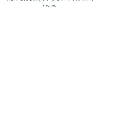
Share your thoughts. Be the first to leave a
review.
Leave a Review
Contact
0506 115 2019
bilgi@sofimaya.com