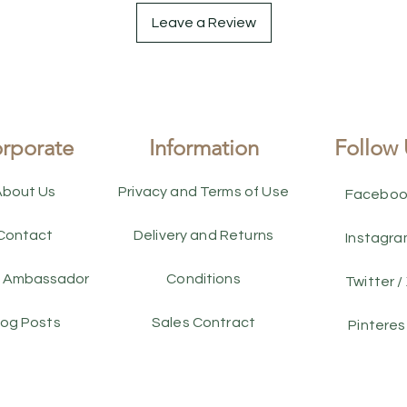
Leave a Review
rporate
Information
Follow 
About Us
Privacy and Terms of Use
Faceboo
Contact
Delivery and Returns
Instagr
 Ambassador
Conditions
Twitter /
log Posts
Sales Contract
Pinteres