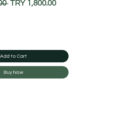
Regular
Sale
00 
TRY 1,800.00
Price
Price
Add to Cart
Buy Now