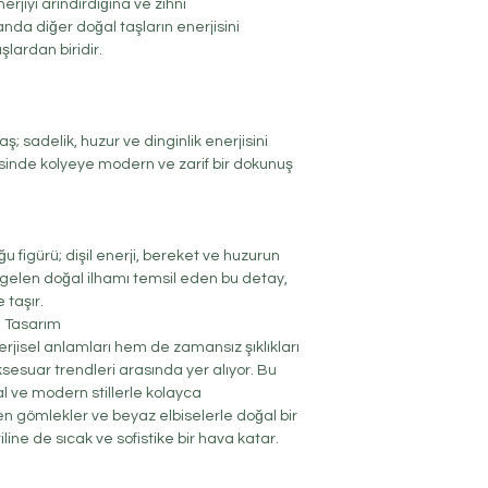
erjiyi arındırdığına ve zihni
anda diğer doğal taşların enerjisini
lardan biridir.
; sadelik, huzur ve dinginlik enerjisini
inde kolyeye modern ve zarif bir dokunuş
 figürü; dişil enerji, bereket ve huzurun
gelen doğal ilhamı temsil eden bu detay,
 taşır.
ı Tasarım
rjisel anlamları hem de zamansız şıklıkları
ksesuar trendleri arasında yer alıyor. Bu
l ve modern stillerle kolayca
en gömlekler ve beyaz elbiselerle doğal bir
ine de sıcak ve sofistike bir hava katar.