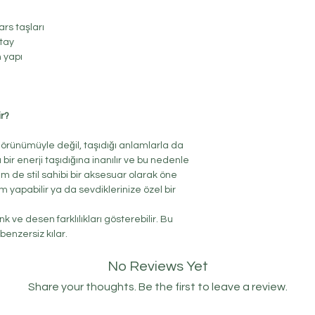
ars taşları
etay
 yapı
r?
 görünümüyle değil, taşıdığı anlamlarla da
ı bir enerji taşıdığına inanılır ve bu nedenle
m de stil sahibi bir aksesuar olarak öne
im yapabilir ya da sevdiklerinize özel bir
k ve desen farklılıkları gösterebilir. Bu
enzersiz kılar.
No Reviews Yet
Share your thoughts. Be the first to leave a review.