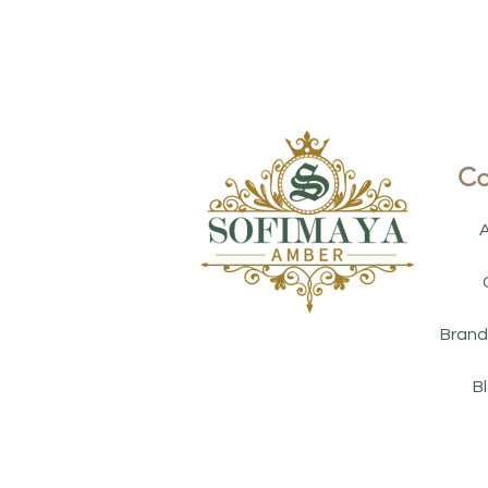
Co
Brand
B