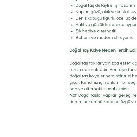
Doğal taş detaylı el işi tasarım
Kaplan gözü, akik ve kristal kuv
Deniz kabuğu figürlü özel uç d
Hafif ve günlük kullanıma uygun
Şık hediye alternatifi
Bohem ve modern stil uyumu
Doğal Taş Kolye Neden Tercih Edili
Doğal taş takılar yalnızca estetik
tercih edilmektedir. Her taşın farkl
doğal taş kolyeler hem spiritüel he
çıkar. Kendiniz için anlamlı bir seç
hediye alternatifi sunabilirsiniz.
Not:
Doğal taşlar yapıları gereği ren
durum her ürünü kendine özgü ve b