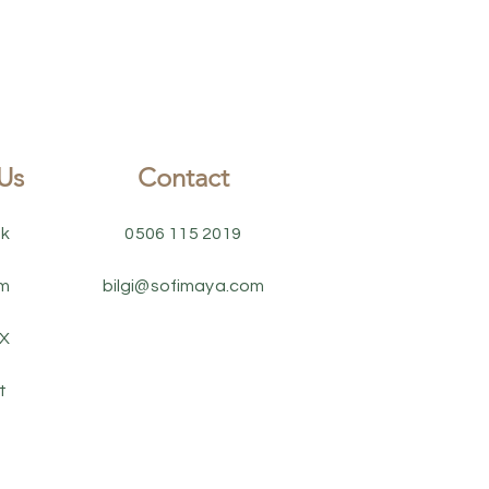
Us
Contact
k
0506 115 2019
am
bilgi@sofimaya.com
 X
t