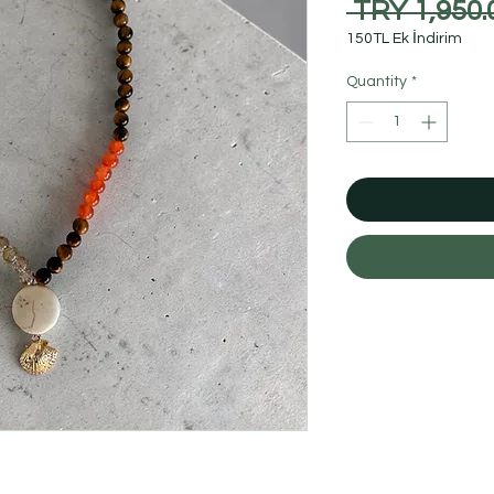
 TRY 1,950.
150TL Ek İndirim
Quantity
*