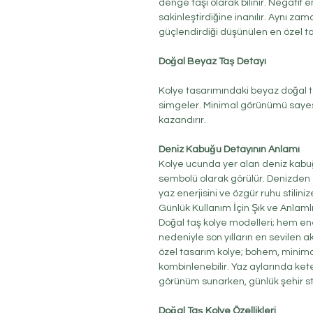
denge taşı olarak bilinir. Negatif en
sakinleştirdiğine inanılır. Aynı zam
güçlendirdiği düşünülen en özel taş
Doğal Beyaz Taş Detayı
Kolye tasarımındaki beyaz doğal taş
simgeler. Minimal görünümü sayes
kazandırır.
Deniz Kabuğu Detayının Anlamı
Kolye ucunda yer alan deniz kabuğu
sembolü olarak görülür. Denizden 
yaz enerjisini ve özgür ruhu stilinize
Günlük Kullanım İçin Şık ve Anlaml
Doğal taş kolye modelleri; hem ene
nedeniyle son yılların en sevilen a
özel tasarım kolye; bohem, minima
kombinlenebilir. Yaz aylarında ket
görünüm sunarken, günlük şehir stil
Doğal Taş Kolye Özellikleri