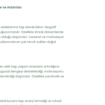
ar ve Anlamları
odaklanma taşı olarak bilinir. Negatif
duğuna inanılır. Özellikle stresli dönemlerde
ı olduğu düşünülür. Cesaret ve motivasyon
 kullanımda en çok tercih edilen doğal
en akik taşı; yaşam enerjisini artırdığına
Duygusal dengeyi desteklediği, motivasyonu
lendirdiği düşünülür. Özellikle yaratıcılık ve
stal kuvars taşı; enerji temizliği ve ruhsal