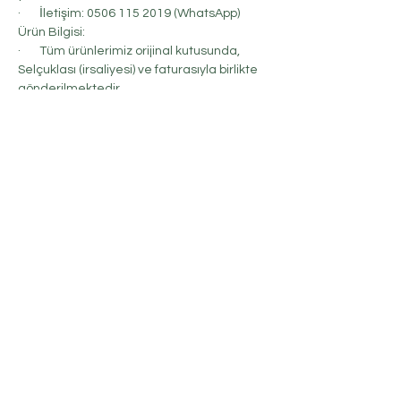
· İletişim: 0506 115 2019 (WhatsApp)
Ürün Bilgisi:
· Tüm ürünlerimiz orijinal kutusunda,
Selçuklası (irsaliyesi) ve faturasıyla birlikte
gönderilmektedir.
No Reviews Yet
Share your thoughts. Be the first to leave a
review.
Leave a Review