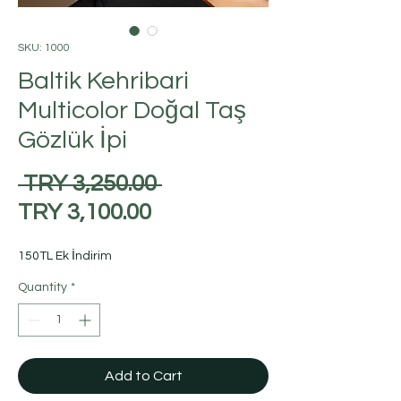
SKU: 1000
Baltik Kehribari
Multicolor Doğal Taş
Gözlük İpi
Regular
 TRY 3,250.00 
Sale
Price
TRY 3,100.00
Price
150TL Ek İndirim
Quantity
*
Add to Cart