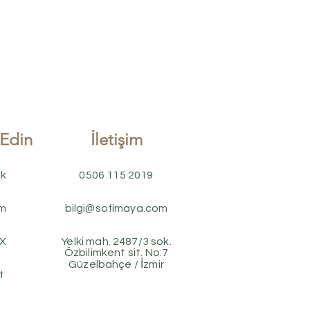
 Edin
İletişim
k
0506 115 2019
am
bilgi@sofimaya.com
 X
Yelki mah. 2487/3 sok.
Özbilimkent sit. No:7
Güzelbahçe / İzmir
t