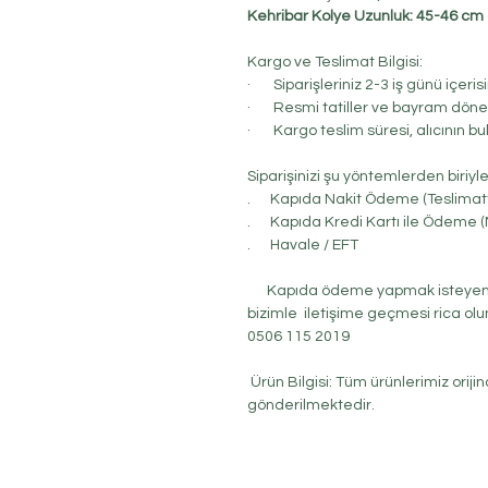
Kehribar Kolye Uzunluk: 45-46 cm d
Kargo ve Teslimat Bilgisi:
· Siparişleriniz 2-3 iş günü içeri
· Resmi tatiller ve bayram döneml
· Kargo teslim süresi, alıcının bu
Siparişinizi şu yöntemlerden biriyl
. Kapıda Nakit Ödeme (Teslimat
. Kapıda Kredi Kartı ile Ödeme (M
. Havale / EFT
Kapıda ödeme yapmak isteyen m
bizimle iletişime geçmesi rica olu
0506 115 2019
Ürün Bilgisi: Tüm ürünlerimiz orijin
gönderilmektedir.