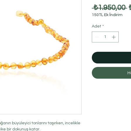
 ₺1.950,00 
150TL Ek İndirim
F
Adet
*
H
anın büyüleyici tonlarını taşırken, incelikle
tike bir dokunuş katar.