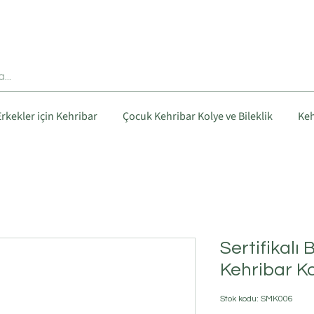
Erkekler için Kehribar
Çocuk Kehribar Kolye ve Bileklik
Keh
Sertifikalı
Kehribar K
Stok kodu: SMK006