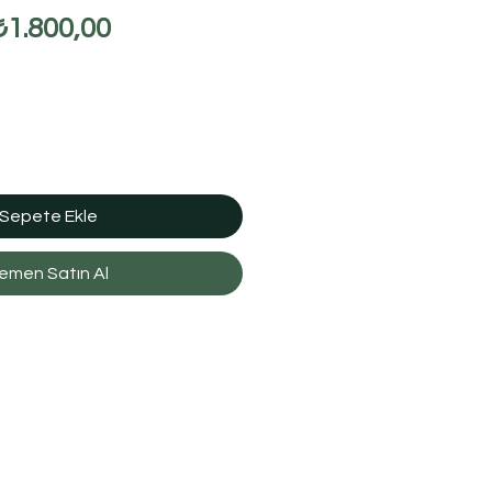
Normal
İndirimli
₺1.800,00
iyat
Fiyat
Sepete Ekle
emen Satın Al