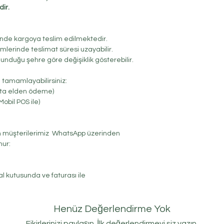
ir.
sinde kargoya teslim edilmektedir.
erinde teslimat süresi uzayabilir.
lunduğu şehre göre değişiklik gösterebilir.
e tamamlayabilirsiniz:
ta elden ödeme)
obil POS ile)
üşterilerimiz WhatsApp üzerinden
nur:
al kutusunda ve faturası ile
Henüz Değerlendirme Yok
Fikirlerinizi paylaşın. İlk değerlendirmeyi siz yazın.