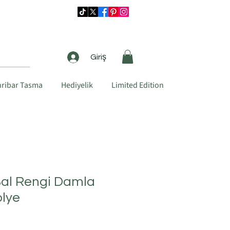
Giriş
ribar Tasma
Hediyelik
Limited Edition
 Bal Rengi Damla
olye