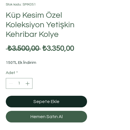
Stok kodu: SMK051
Küp Kesim Özel
Koleksiyon Yetişkin
Kehribar Kolye
Normal
İndirimli
 ₺3.500,00 
₺3.350,00
Fiyat
Fiyat
150TL Ek İndirim
Adet
*
Sepete Ekle
Hemen Satın Al