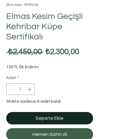
Stok kodu: SMK036
Elmas Kesim Geçişli
Kehribar Küpe
Sertifikalı
Normal
İndirimli
 ₺2.450,00 
₺2.300,00
Fiyat
Fiyat
150TL Ek İndirim
Adet
*
Stokta sadece 8 adet kaldı
Sepete Ekle
Hemen Satın Al